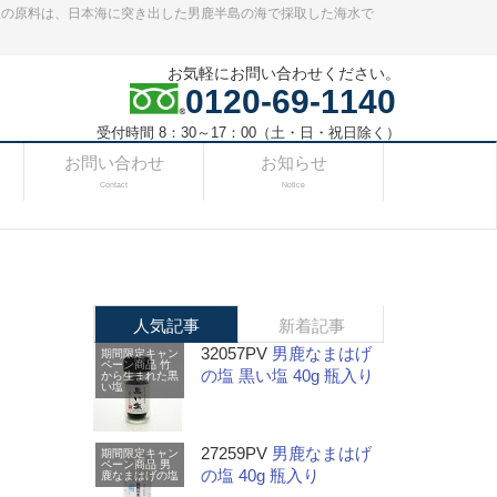
塩の原料は、日本海に突き出した男鹿半島の海で採取した海水で
お気軽にお問い合わせください。
0120-69-1140
受付時間 8：30～17：00（土・日・祝日除く）
お問い合わせ
お知らせ
Contact
Notice
人気記事
新着記事
32057PV
男鹿なまはげ
期間限定キャン
ペーン商品
竹
の塩 黒い塩 40g 瓶入り
から生まれた黒
い塩
27259PV
男鹿なまはげ
期間限定キャン
ペーン商品
男
の塩 40g 瓶入り
鹿なまはげの塩