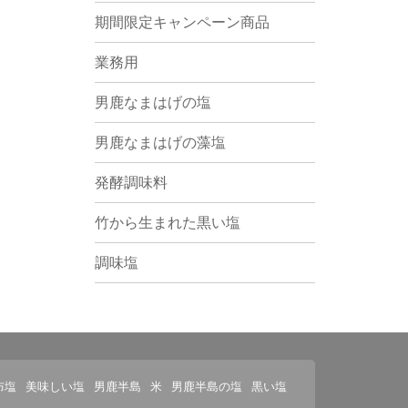
期間限定キャンペーン商品
業務用
男鹿なまはげの塩
男鹿なまはげの藻塩
発酵調味料
竹から生まれた黒い塩
調味塩
布塩
美味しい塩
男鹿半島
米
男鹿半島の塩
黒い塩