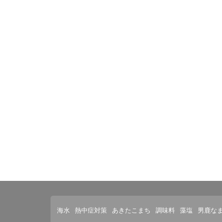
海水
熱中症対策
あきたこまち
調味料
藻塩
男鹿な