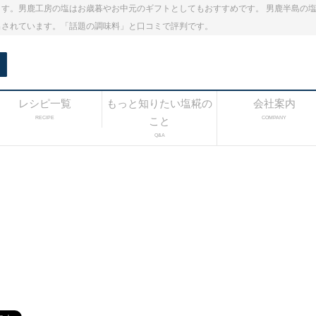
す。男鹿工房の塩はお歳暮やお中元のギフトとしてもおすすめです。 男鹿半島の
出されています。「話題の調味料」と口コミで評判です。
レシピ一覧
もっと知りたい塩糀の
会社案内
RECIPE
こと
COMPANY
Q&A