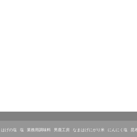
まはげの塩
塩
業務用調味料
男鹿工房
なまはげにがり米
にんにく塩
昆