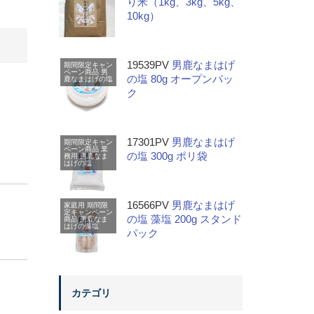
り米（1kg、3kg、5kg、
10kg）
19539PV
男鹿なまはげ
期間限定キャン
ペーン商品
男
の塩 80g オープンパッ
鹿なまはげの塩
ク
17301PV
男鹿なまはげ
期間限定キャン
ペーン商品
業
の塩 300g ポリ袋
務用
男鹿なま
はげの塩
16566PV
男鹿なまはげ
家庭用
期間限
定キャンペーン
の塩 藻塩 200g スタンド
商品
男鹿なま
はげの藻塩
パック
カテゴリ