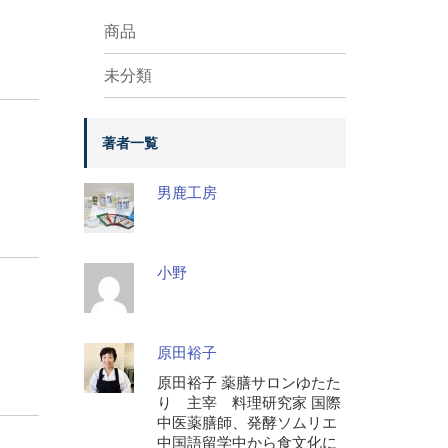
商品
未分類
著者一覧
男鹿工房
小野
原田裕子
原田裕子 薬膳サロンゆたた
り 主宰 料理研究家 国際
中医薬膳師、発酵ソムリエ
中国語留学中から食文化に