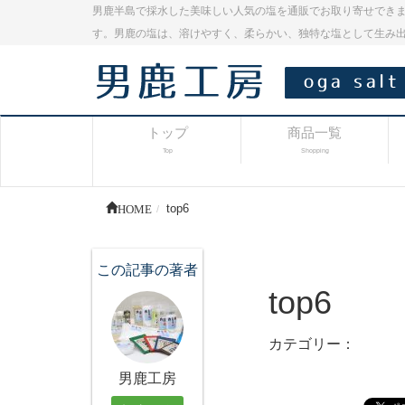
男鹿半島で採水した美味しい人気の塩を通販でお取り寄せできま
す。男鹿の塩は、溶けやすく、柔らかい、独特な塩として生み
トップ
商品一覧
Top
Shopping
HOME
top6
この記事の著者
top6
カテゴリー：
男鹿工房