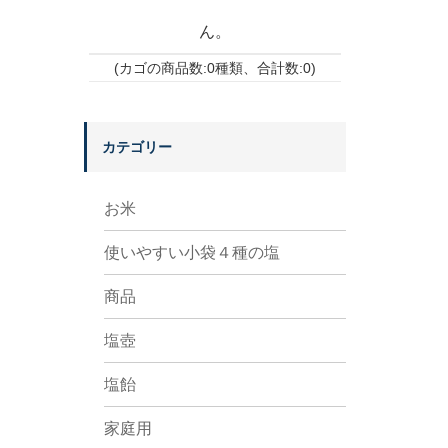
ん。
(カゴの商品数:0種類、合計数:0)
カテゴリー
お米
使いやすい小袋４種の塩
商品
塩壺
塩飴
家庭用