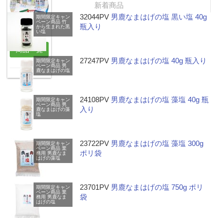
新着商品
32044PV
男鹿なまはげの塩 黒い塩 40g
期間限定キャン
ペーン商品
竹
瓶入り
から生まれた黒
男鹿工房
い塩
商品一覧
27247PV
男鹿なまはげの塩 40g 瓶入り
期間限定キャン
ペーン商品
男
鹿なまはげの塩
24108PV
男鹿なまはげの塩 藻塩 40g 瓶
期間限定キャン
ペーン商品
男
入り
鹿なまはげの藻
塩
23722PV
男鹿なまはげの塩 藻塩 300g
期間限定キャン
ペーン商品
業
ポリ袋
務用
男鹿なま
はげの藻塩
23701PV
男鹿なまはげの塩 750g ポリ
期間限定キャン
ペーン商品
業
袋
務用
男鹿なま
はげの塩