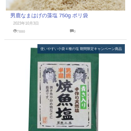
男鹿なまはげの藻塩 750g ポリ袋
2023年10月3日
7880
0
使いやすい小袋４種の塩
期間限定キャンペーン商品