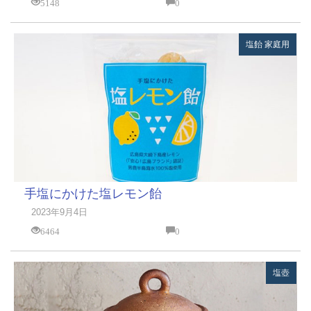
5148
0
塩飴
家庭用
手塩にかけた塩レモン飴
2023年9月4日
6464
0
塩壺