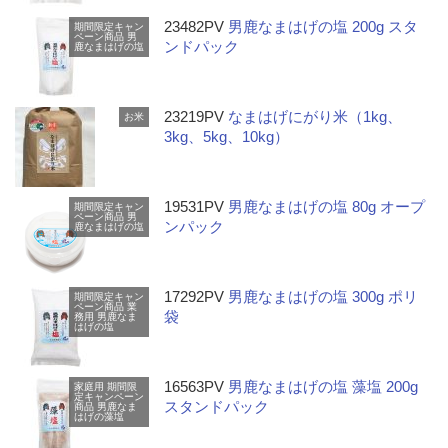
23482PV
男鹿なまはげの塩 200g スタ
期間限定キャン
ペーン商品
男
ンドパック
鹿なまはげの塩
23219PV
なまはげにがり米（1kg、
お米
3kg、5kg、10kg）
19531PV
男鹿なまはげの塩 80g オープ
期間限定キャン
ペーン商品
男
ンパック
鹿なまはげの塩
17292PV
男鹿なまはげの塩 300g ポリ
期間限定キャン
ペーン商品
業
袋
務用
男鹿なま
はげの塩
16563PV
男鹿なまはげの塩 藻塩 200g
家庭用
期間限
定キャンペーン
スタンドパック
商品
男鹿なま
はげの藻塩