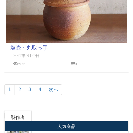
塩壷・丸取っ手
2022年9月29日
6956
0
1
2
3
4
次へ
製作者
人気商品