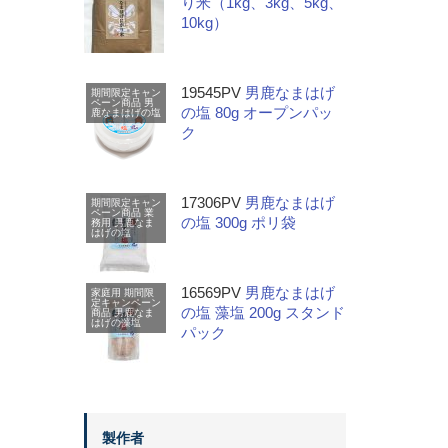
り米（1kg、3kg、5kg、
10kg）
19545PV
男鹿なまはげ
期間限定キャン
ペーン商品
男
の塩 80g オープンパッ
鹿なまはげの塩
ク
17306PV
男鹿なまはげ
期間限定キャン
ペーン商品
業
の塩 300g ポリ袋
務用
男鹿なま
はげの塩
16569PV
男鹿なまはげ
家庭用
期間限
定キャンペーン
の塩 藻塩 200g スタンド
商品
男鹿なま
はげの藻塩
パック
製作者