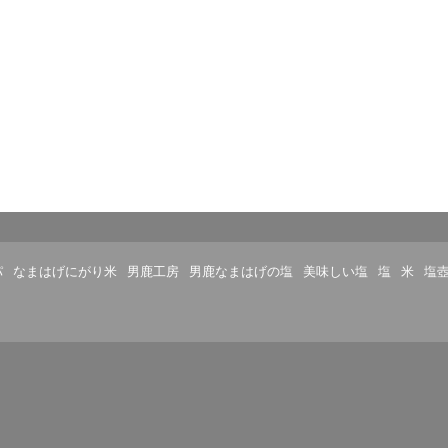
パ
なまはげにがり米
男鹿工房
男鹿なまはげの塩
美味しい塩
塩
米
塩