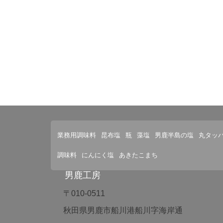
業務用調味料
昆布塩
瓶
藻塩
男鹿半島の塩
丸タッ
調味料
にんにく塩
あきたこまち
男鹿工房
〒010-0511
秋田県男鹿市船川港船川字海岸通