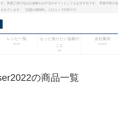
す。男鹿工房の塩はお歳暮やお中元のギフトとしてもおすすめです。 男鹿半島の
出されています。「話題の調味料」と口コミで評判です。
レシピ一覧
もっと知りたい塩糀の
会社案内
RECIPE
こと
COMPANY
Q&A
user2022の商品一覧