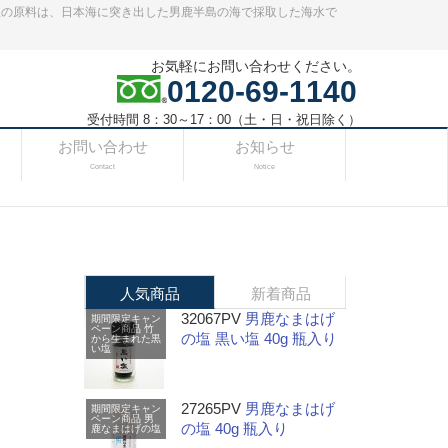
塩の原料は、日本海に突き出した男鹿半島の海で採取した海水で
お気軽にお問い合わせください。
0120-69-1140
受付時間 8：30～17：00（土・日・祝日除く）
お問い合わせ
お知らせ
Contact
Notice
人気商品
新着商品
32067PV
男鹿なまはげ
期間限定キャン
ペーン商品
竹
の塩 黒い塩 40g 瓶入り
から生まれた黒
い塩
27265PV
男鹿なまはげ
期間限定キャン
ペーン商品
男
の塩 40g 瓶入り
鹿なまはげの塩