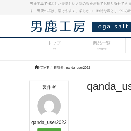
男鹿半島で採水した美味しい人気の塩を通販でお取り寄せできま
す。男鹿の塩は、溶けやすく、柔らかい、独特な塩として生み
トップ
商品一覧
Top
Shopping
HOME
投稿者 : qanda_user2022
qanda_
製作者
qanda_user2022