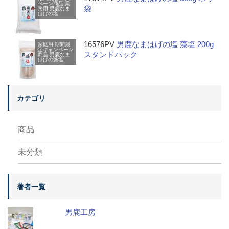
ペーン商品
業
袋
務用
男鹿なま
はげの塩
16576PV
男鹿なまはげの塩 藻塩 200g
家庭用
期間限
定キャンペーン
スタンドパック
商品
男鹿なま
はげの藻塩
カテゴリ
商品
未分類
著者一覧
男鹿工房