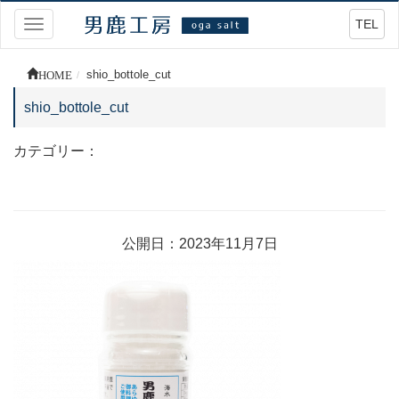
TEL
Toggle
navigation
HOME
shio_bottole_cut
shio_bottole_cut
カテゴリー：
公開日：2023年11月7日