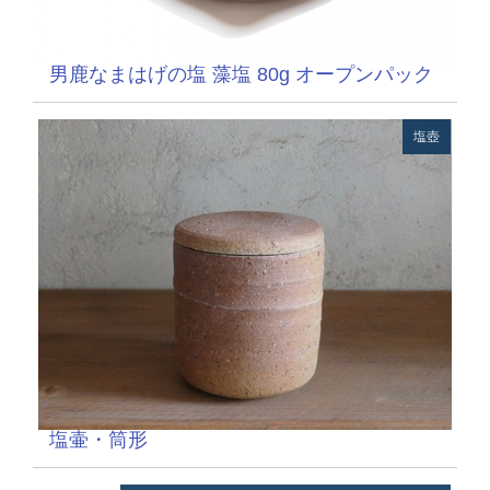
男鹿なまはげの塩 藻塩 80g オープンパック
塩壺
塩壷・筒形