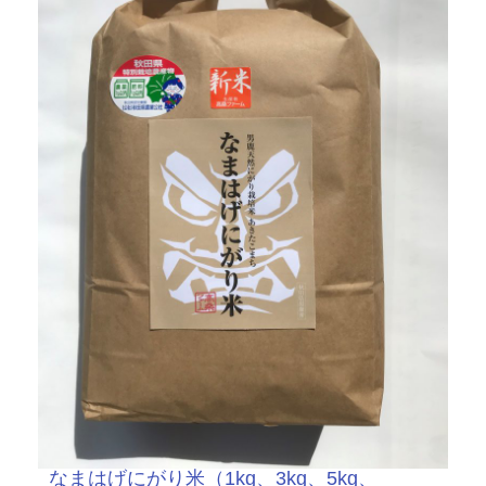
なまはげにがり米（1kg、3kg、5kg、