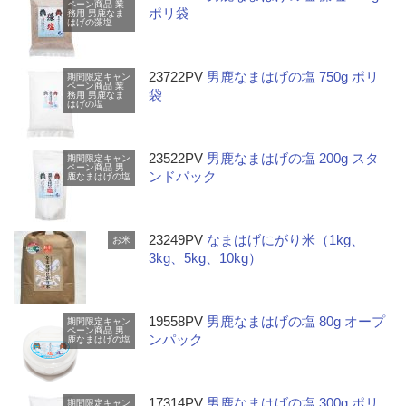
ペーン商品
業
ポリ袋
務用
男鹿なま
はげの藻塩
23722PV
男鹿なまはげの塩 750g ポリ
期間限定キャン
ペーン商品
業
袋
務用
男鹿なま
はげの塩
23522PV
男鹿なまはげの塩 200g スタ
期間限定キャン
ペーン商品
男
ンドパック
鹿なまはげの塩
23249PV
なまはげにがり米（1kg、
お米
3kg、5kg、10kg）
19558PV
男鹿なまはげの塩 80g オープ
期間限定キャン
ペーン商品
男
ンパック
鹿なまはげの塩
17314PV
男鹿なまはげの塩 300g ポリ
期間限定キャン