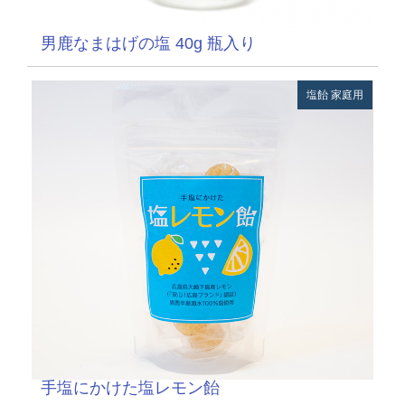
男鹿なまはげの塩 40g 瓶入り
塩飴
家庭用
手塩にかけた塩レモン飴