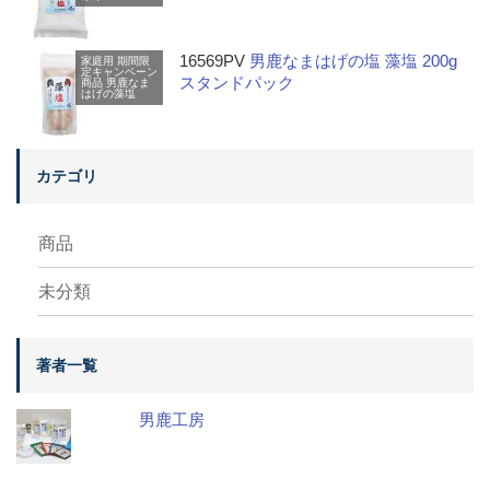
16569PV
男鹿なまはげの塩 藻塩 200g
家庭用
期間限
定キャンペーン
スタンドパック
商品
男鹿なま
はげの藻塩
カテゴリ
商品
未分類
著者一覧
男鹿工房