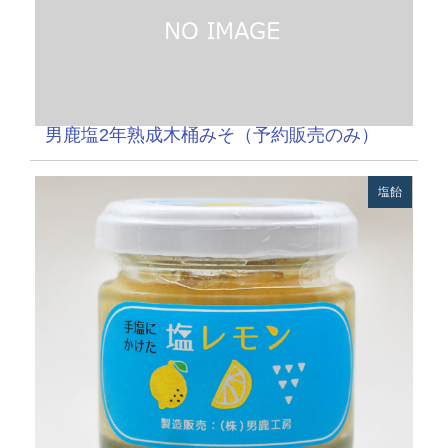
男鹿塩2年熟成木桶みそ（予約販売のみ）
塩飴