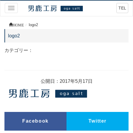
TEL
Toggle
navigation
HOME
logo2
logo2
カテゴリー：
公開日：2017年5月17日
Facebook
Twitter