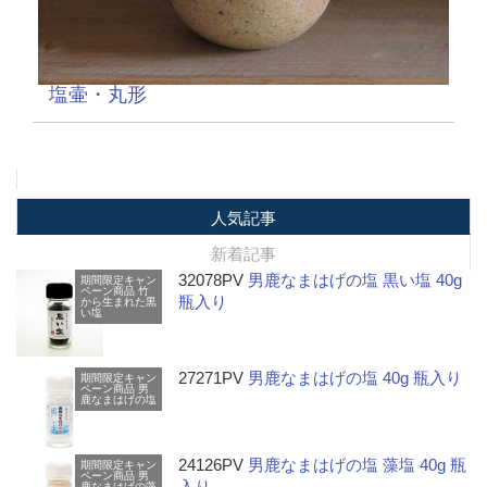
塩壷・丸形
人気記事
新着記事
32078PV
男鹿なまはげの塩 黒い塩 40g
期間限定キャン
ペーン商品
竹
瓶入り
から生まれた黒
い塩
27271PV
男鹿なまはげの塩 40g 瓶入り
期間限定キャン
ペーン商品
男
鹿なまはげの塩
24126PV
男鹿なまはげの塩 藻塩 40g 瓶
期間限定キャン
ペーン商品
男
入り
鹿なまはげの藻