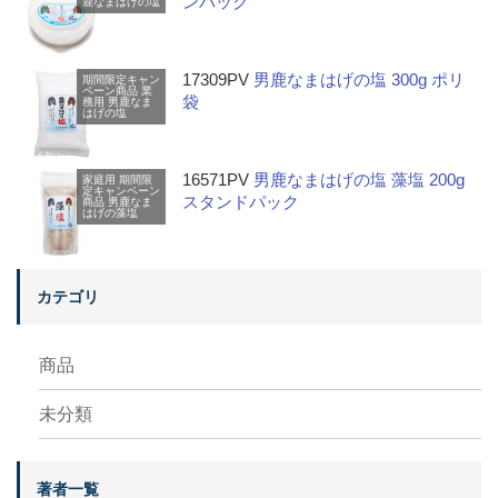
ンパック
鹿なまはげの塩
17309PV
男鹿なまはげの塩 300g ポリ
期間限定キャン
ペーン商品
業
袋
務用
男鹿なま
はげの塩
16571PV
男鹿なまはげの塩 藻塩 200g
家庭用
期間限
定キャンペーン
スタンドパック
商品
男鹿なま
はげの藻塩
カテゴリ
商品
未分類
著者一覧