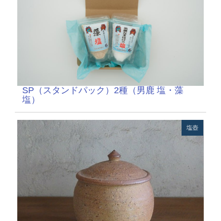
SP（スタンドパック）2種（男鹿 塩・藻
塩）
塩壺