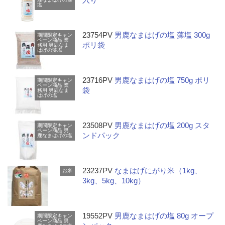
塩
23754PV
男鹿なまはげの塩 藻塩 300g
期間限定キャン
ペーン商品
業
ポリ袋
務用
男鹿なま
はげの藻塩
23716PV
男鹿なまはげの塩 750g ポリ
期間限定キャン
ペーン商品
業
袋
務用
男鹿なま
はげの塩
23508PV
男鹿なまはげの塩 200g スタ
期間限定キャン
ペーン商品
男
ンドパック
鹿なまはげの塩
23237PV
なまはげにがり米（1kg、
お米
3kg、5kg、10kg）
19552PV
男鹿なまはげの塩 80g オープ
期間限定キャン
ペーン商品
男