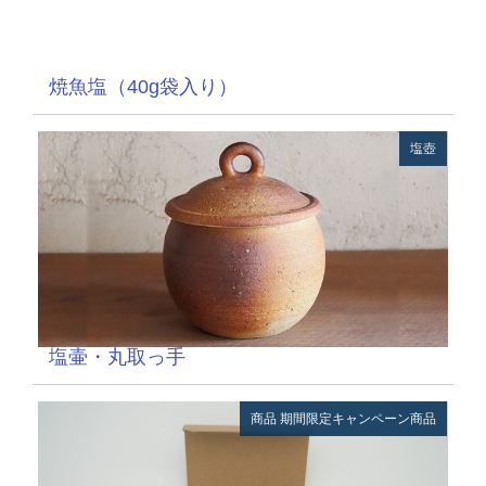
焼魚塩（40g袋入り）
塩壺
塩壷・丸取っ手
商品
期間限定キャンペーン商品