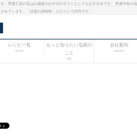
す。男鹿工房の塩はお歳暮やお中元のギフトとしてもおすすめです。 男鹿半島の
出されています。「話題の調味料」と口コミで評判です。
レシピ一覧
もっと知りたい塩糀の
会社案内
RECIPE
こと
COMPANY
Q&A