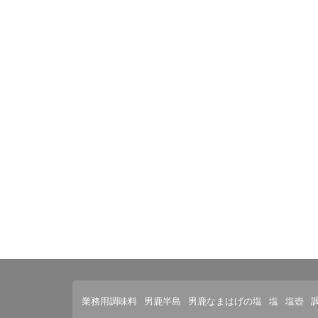
業務用調味料
男鹿半島
男鹿なまはげの塩
塩
塩壺