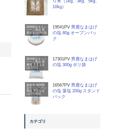
り米（1kg、3kg、5kg、
10kg）
19541PV
男鹿なまはげ
期間限定キャン
ペーン商品
男
の塩 80g オープンパッ
鹿なまはげの塩
ク
17301PV
男鹿なまはげ
期間限定キャン
ペーン商品
業
の塩 300g ポリ袋
務用
男鹿なま
はげの塩
16567PV
男鹿なまはげ
家庭用
期間限
定キャンペーン
の塩 藻塩 200g スタンド
商品
男鹿なま
はげの藻塩
パック
カテゴリ