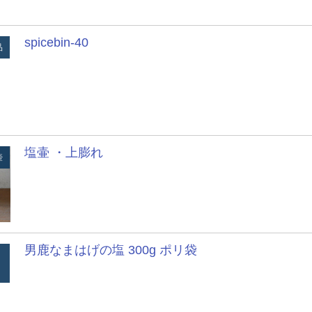
spicebin-40
品
塩壷 ・上膨れ
壺
男鹿なまはげの塩 300g ポリ袋