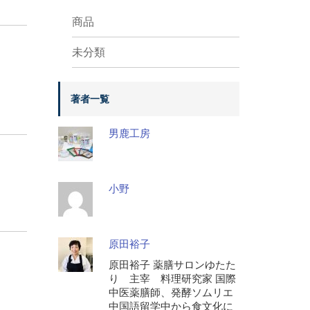
商品
未分類
著者一覧
男鹿工房
小野
原田裕子
原田裕子 薬膳サロンゆたた
り 主宰 料理研究家 国際
中医薬膳師、発酵ソムリエ
中国語留学中から食文化に