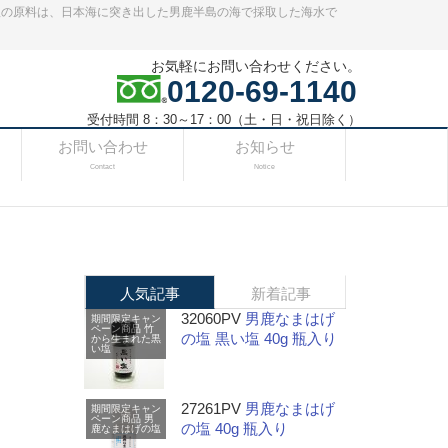
塩の原料は、日本海に突き出した男鹿半島の海で採取した海水で
お気軽にお問い合わせください。
0120-69-1140
受付時間 8：30～17：00（土・日・祝日除く）
お問い合わせ
お知らせ
Contact
Notice
人気記事
新着記事
32060PV
男鹿なまはげ
期間限定キャン
ペーン商品
竹
の塩 黒い塩 40g 瓶入り
から生まれた黒
い塩
27261PV
男鹿なまはげ
期間限定キャン
ペーン商品
男
の塩 40g 瓶入り
鹿なまはげの塩