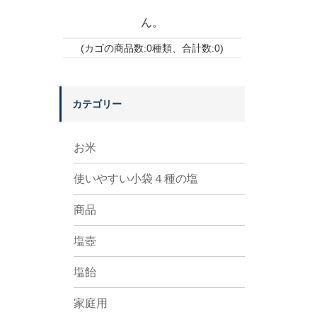
ん。
(カゴの商品数:0種類、合計数:0)
カテゴリー
お米
使いやすい小袋４種の塩
商品
塩壺
塩飴
家庭用