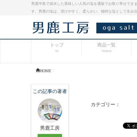
男鹿半島で採水した美味しい人気の塩を通販でお取り寄せできま
す。男鹿の塩は、溶けやすく、柔らかい、独特な塩として生み
トップ
商品一覧
Top
Shopping
HOME
この記事の著者
カテゴリー：
男鹿工房