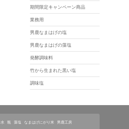
期間限定キャンペーン商品
業務用
男鹿なまはげの塩
男鹿なまはげの藻塩
発酵調味料
竹から生まれた黒い塩
調味塩
海水
瓶
藻塩
なまはげにがり米
男鹿工房