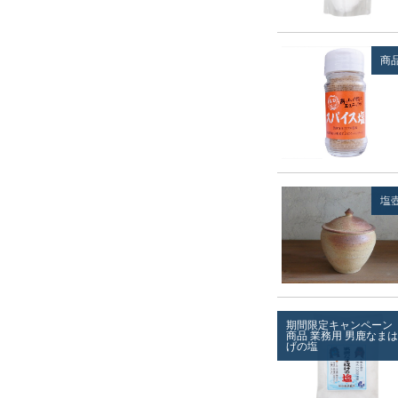
商
塩
期間限定キャンペーン
商品
業務用
男鹿なまは
げの塩