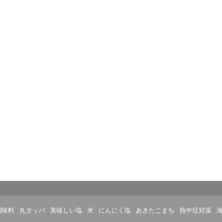
調味料
丸タッパ
美味しい塩
米
にんにく塩
あきたこまち
熱中症対策