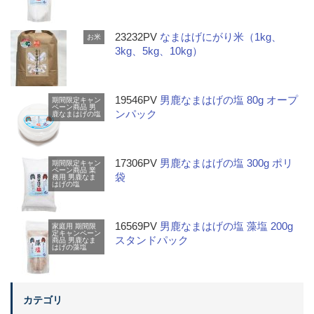
23232PV
なまはげにがり米（1kg、
お米
3kg、5kg、10kg）
19546PV
男鹿なまはげの塩 80g オープ
期間限定キャン
ペーン商品
男
ンパック
鹿なまはげの塩
17306PV
男鹿なまはげの塩 300g ポリ
期間限定キャン
ペーン商品
業
袋
務用
男鹿なま
はげの塩
16569PV
男鹿なまはげの塩 藻塩 200g
家庭用
期間限
定キャンペーン
スタンドパック
商品
男鹿なま
はげの藻塩
カテゴリ