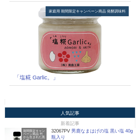
家庭用
期間限定キャンペーン商品
発酵調味料
「塩糀 Garlic。」
人気記事
新着記事
32067PV
男鹿なまはげの塩 黒い塩 40g
期間限定キャン
ペーン商品
竹
瓶入り
から生まれた黒