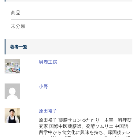
商品
未分類
著者一覧
男鹿工房
小野
原田裕子
原田裕子 薬膳サロンゆたたり 主宰 料理研
究家 国際中医薬膳師、発酵ソムリエ 中国語
留学中から食文化に興味を持ち、帰国後テレ