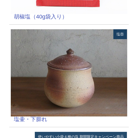
胡椒塩（40g袋入り）
塩壺
塩壷・下膨れ
使いやすい小袋４種の塩
期間限定キャンペーン商品