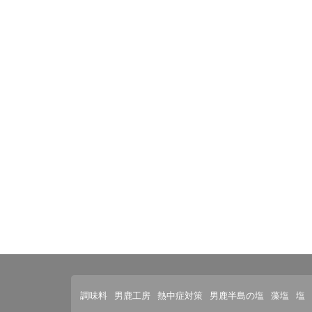
調味料
男鹿工房
熱中症対策
男鹿半島の塩
藻塩
塩