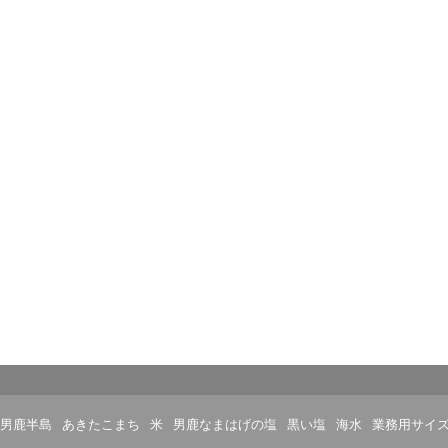
男鹿半島
あきたこまち
米
男鹿なまはげの塩
黒い塩
海水
業務用サイ