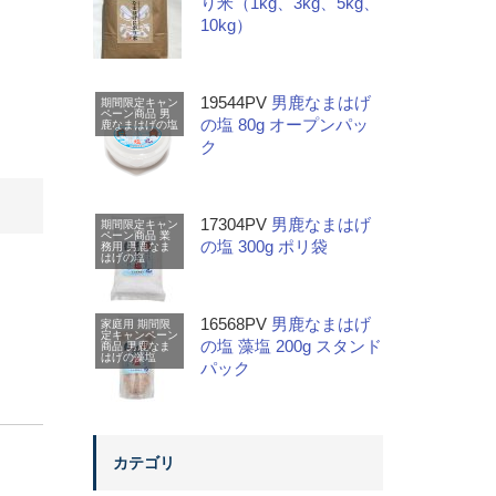
り米（1kg、3kg、5kg、
10kg）
19544PV
男鹿なまはげ
期間限定キャン
ペーン商品
男
の塩 80g オープンパッ
鹿なまはげの塩
ク
17304PV
男鹿なまはげ
期間限定キャン
ペーン商品
業
の塩 300g ポリ袋
務用
男鹿なま
はげの塩
16568PV
男鹿なまはげ
家庭用
期間限
定キャンペーン
の塩 藻塩 200g スタンド
商品
男鹿なま
はげの藻塩
パック
カテゴリ