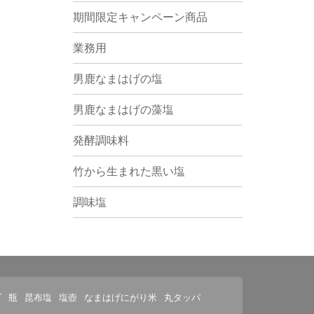
期間限定キャンペーン商品
業務用
男鹿なまはげの塩
男鹿なまはげの藻塩
発酵調味料
竹から生まれた黒い塩
調味塩
ズ
瓶
昆布塩
塩壺
なまはげにがり米
丸タッパ