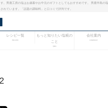
す。男鹿工房の塩はお歳暮やお中元のギフトとしてもおすすめです。 男鹿半島の
出されています。「話題の調味料」と口コミで評判です。
レシピ一覧
もっと知りたい塩糀の
会社案内
RECIPE
こと
COMPANY
Q&A
2