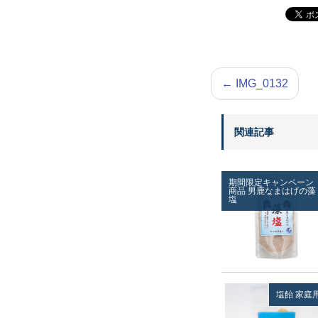
←
IMG_0132
関連記事
期間限定キャンペーン
商品
男鹿なまはげの藻
塩
塩飴
家庭