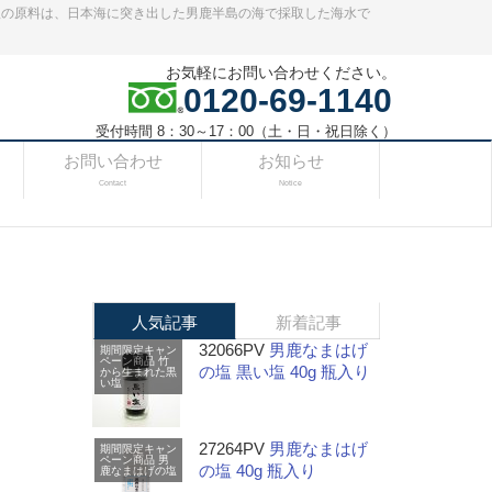
塩の原料は、日本海に突き出した男鹿半島の海で採取した海水で
お気軽にお問い合わせください。
0120-69-1140
受付時間 8：30～17：00（土・日・祝日除く）
お問い合わせ
お知らせ
Contact
Notice
人気記事
新着記事
32066PV
男鹿なまはげ
期間限定キャン
ペーン商品
竹
の塩 黒い塩 40g 瓶入り
から生まれた黒
い塩
27264PV
男鹿なまはげ
期間限定キャン
ペーン商品
男
の塩 40g 瓶入り
鹿なまはげの塩