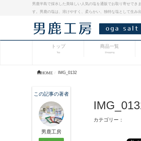
男鹿半島で採水した美味しい人気の塩を通販でお取り寄せできま
す。男鹿の塩は、溶けやすく、柔らかい、独特な塩として生み
トップ
商品一覧
Top
Shopping
HOME
IMG_0132
この記事の著者
IMG_013
カテゴリー：
男鹿工房