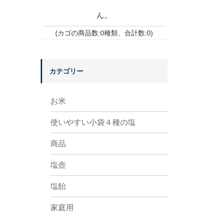
ん。
(カゴの商品数:0種類、合計数:0)
カテゴリー
お米
使いやすい小袋４種の塩
商品
塩壺
塩飴
家庭用