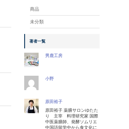
商品
未分類
著者一覧
男鹿工房
小野
原田裕子
原田裕子 薬膳サロンゆたた
り 主宰 料理研究家 国際
中医薬膳師、発酵ソムリエ
中国語留学中から食文化に