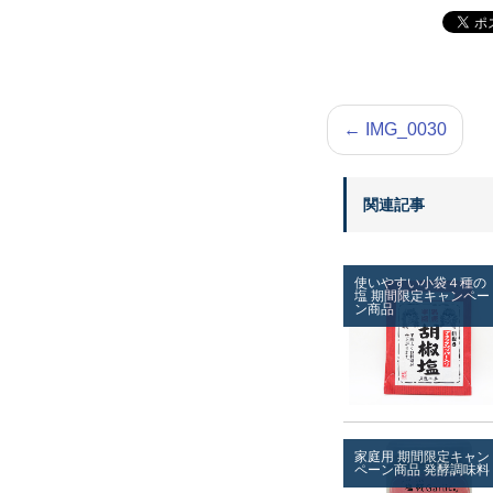
←
IMG_0030
関連記事
使いやすい小袋４種の
塩
期間限定キャンペー
ン商品
家庭用
期間限定キャン
ペーン商品
発酵調味料