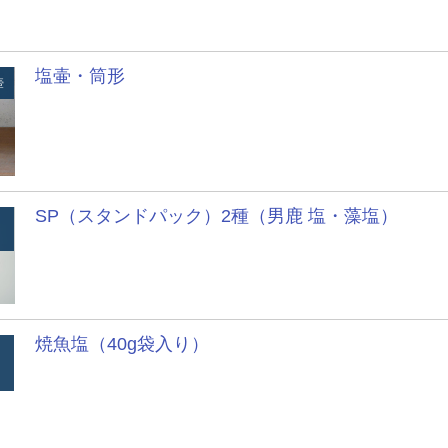
塩壷・筒形
壺
SP（スタンドパック）2種（男鹿 塩・藻塩）
焼魚塩（40g袋入り）