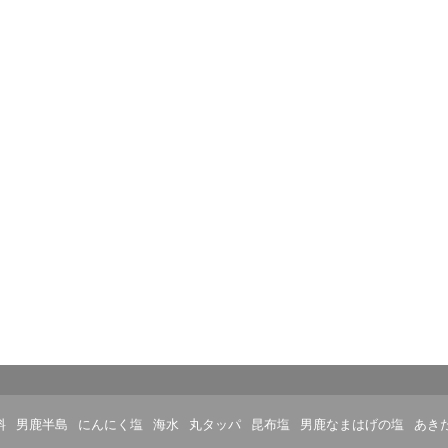
料
男鹿半島
にんにく塩
海水
丸タッパ
昆布塩
男鹿なまはげの塩
あき