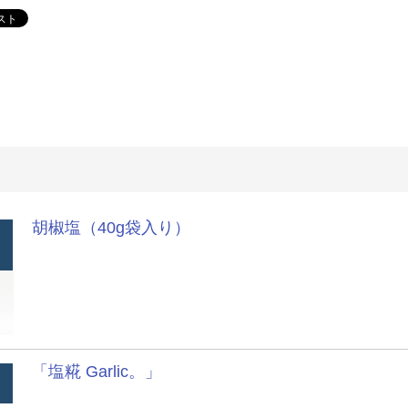
胡椒塩（40g袋入り）
「塩糀 Garlic。」