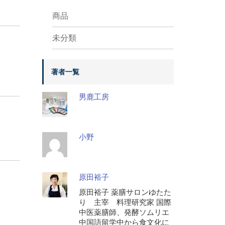
商品
未分類
著者一覧
男鹿工房
小野
原田裕子
原田裕子 薬膳サロンゆたた
り 主宰 料理研究家 国際
中医薬膳師、発酵ソムリエ
中国語留学中から食文化に