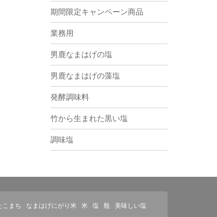
期間限定キャンペーン商品
業務用
男鹿なまはげの塩
男鹿なまはげの藻塩
発酵調味料
竹から生まれた黒い塩
調味塩
たこまち
なまはげにがり米
米
塩
瓶
美味しい塩