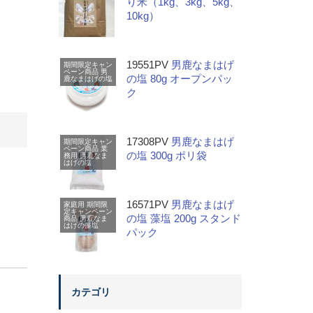
り米（1kg、3kg、5kg、
10kg）
19551PV
男鹿なまはげ
期間限定キャン
ペーン商品
男
の塩 80g オープンパッ
鹿なまはげの塩
ク
17308PV
男鹿なまはげ
期間限定キャン
ペーン商品
業
の塩 300g ポリ袋
務用
男鹿なま
はげの塩
16571PV
男鹿なまはげ
家庭用
期間限
定キャンペーン
の塩 藻塩 200g スタンド
商品
男鹿なま
はげの藻塩
パック
カテゴリ