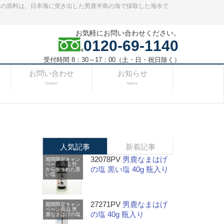
塩の原料は、日本海に突き出した男鹿半島の海で採取した海水で
お気軽にお問い合わせください。
0120-69-1140
受付時間 8：30～17：00（土・日・祝日除く）
お問い合わせ
お知らせ
Contact
Notice
人気記事
新着記事
32078PV
男鹿なまはげ
期間限定キャン
ペーン商品
竹
の塩 黒い塩 40g 瓶入り
から生まれた黒
い塩
27271PV
男鹿なまはげ
期間限定キャン
ペーン商品
男
の塩 40g 瓶入り
鹿なまはげの塩