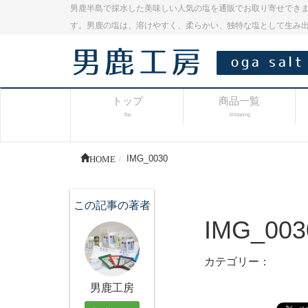
男鹿半島で採水した美味しい人気の塩を通販でお取り寄せできま
す。男鹿の塩は、溶けやすく、柔らかい、独特な塩として生み
トップ
商品一覧
Top
Shopping
HOME
IMG_0030
この記事の著者
IMG_003
カテゴリー：
男鹿工房