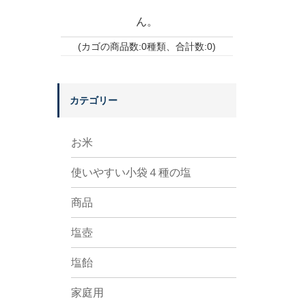
ん。
(カゴの商品数:0種類、合計数:0)
カテゴリー
お米
使いやすい小袋４種の塩
商品
塩壺
塩飴
家庭用