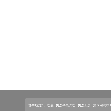
熱中症対策
塩壺
男鹿半島の塩
男鹿工房
業務用調味