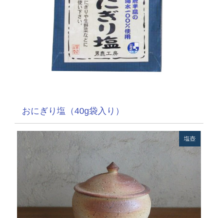
おにぎり塩（40g袋入り）
塩壺