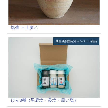
塩壷 ・上膨れ
商品
期間限定キャンペーン商品
びん3種（男鹿塩・藻塩・黒い塩）