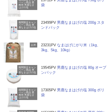
ペーン商品
業
袋
務用
男鹿なま
はげの塩
23499PV
男鹿なまはげの塩 200g スタ
期間限定キャン
ペーン商品
男
ンドパック
鹿なまはげの塩
23231PV
なまはげにがり米（1kg、
お米
3kg、5kg、10kg）
19545PV
男鹿なまはげの塩 80g オープ
期間限定キャン
ペーン商品
男
ンパック
鹿なまはげの塩
17305PV
男鹿なまはげの塩 300g ポリ
期間限定キャン
ペーン商品
業
袋
務用
男鹿なま
はげの塩