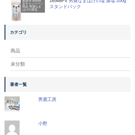
16568PV
男鹿なまはげの塩 藻塩 200g
家庭用
期間限
定キャンペーン
スタンドパック
商品
男鹿なま
はげの藻塩
カテゴリ
商品
未分類
著者一覧
男鹿工房
小野