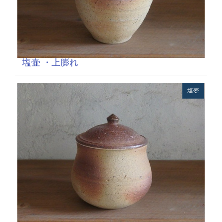
塩壷 ・上膨れ
塩壺