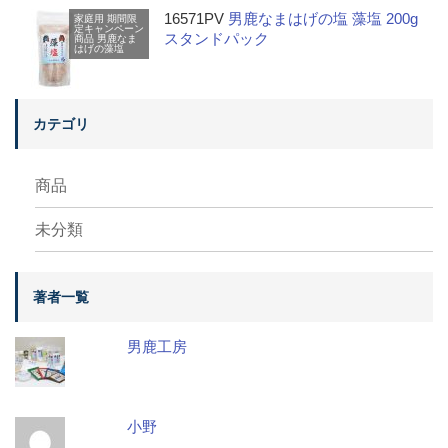
16571PV
男鹿なまはげの塩 藻塩 200g
家庭用
期間限
定キャンペーン
スタンドパック
商品
男鹿なま
はげの藻塩
カテゴリ
商品
未分類
著者一覧
男鹿工房
小野