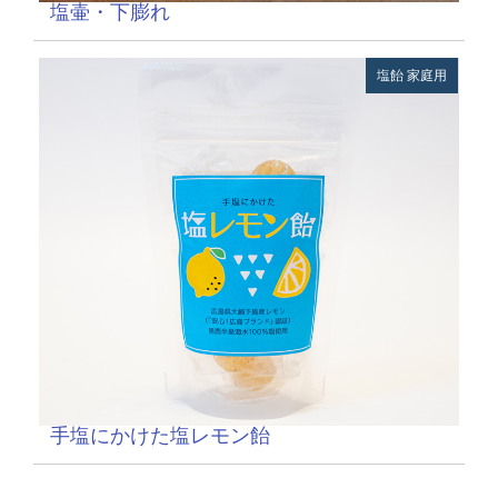
塩壷・下膨れ
塩飴
家庭用
手塩にかけた塩レモン飴