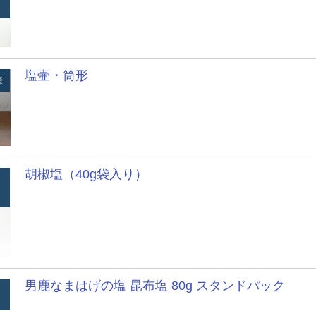
塩壷・筒形
壺
胡椒塩（40g袋入り）
男鹿なまはげの塩 昆布塩 80g スタンドパック