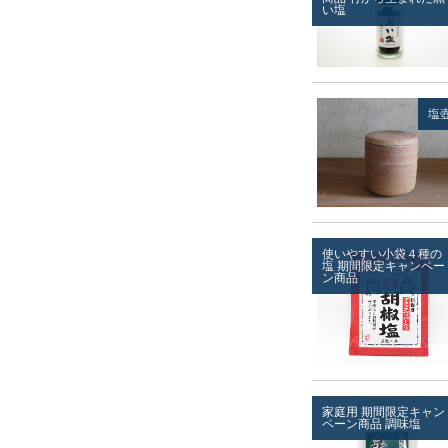
い塩
塩
使いやすい小袋４種の
塩
期間限定キャンペー
ン商品
家庭用
期間限定キャン
ペーン商品
調味塩