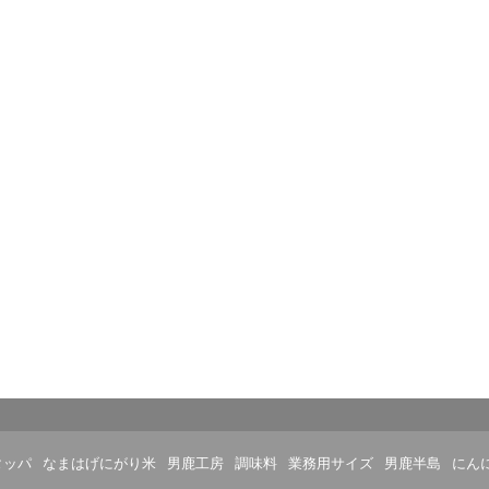
タッパ
なまはげにがり米
男鹿工房
調味料
業務用サイズ
男鹿半島
にん