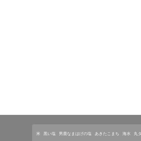
米
黒い塩
男鹿なまはげの塩
あきたこまち
海水
丸