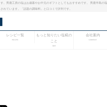
す。男鹿工房の塩はお歳暮やお中元のギフトとしてもおすすめです。 男鹿半島の
出されています。「話題の調味料」と口コミで評判です。
レシピ一覧
もっと知りたい塩糀の
会社案内
RECIPE
こと
COMPANY
Q&A