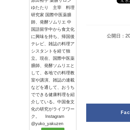
原田裕子 薬膳サロン
ゆたたり 主宰 料理
研究家 国際中医薬膳
師、発酵ソムリエ 中
国語留学中から食文化
公開日：20
に興味を持ち、帰国後
テレビ、雑誌の料理ア
シスタントを経て独
立。現在、国際中医薬
膳師、発酵ソムリエと
して、各地での料理教
室や講演、雑誌の連載
などを通して、おうち
でできる健康料理を紹
介している。中国食文
化の研究がライフワー
Fa
ク。 Instagram
@yuko_yakuzen