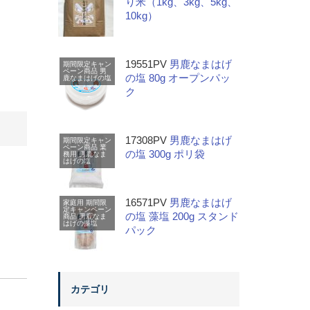
り米（1kg、3kg、5kg、
10kg）
19551PV
男鹿なまはげ
期間限定キャン
ペーン商品
男
の塩 80g オープンパッ
鹿なまはげの塩
ク
17308PV
男鹿なまはげ
期間限定キャン
ペーン商品
業
の塩 300g ポリ袋
務用
男鹿なま
はげの塩
16571PV
男鹿なまはげ
家庭用
期間限
定キャンペーン
の塩 藻塩 200g スタンド
商品
男鹿なま
はげの藻塩
パック
カテゴリ