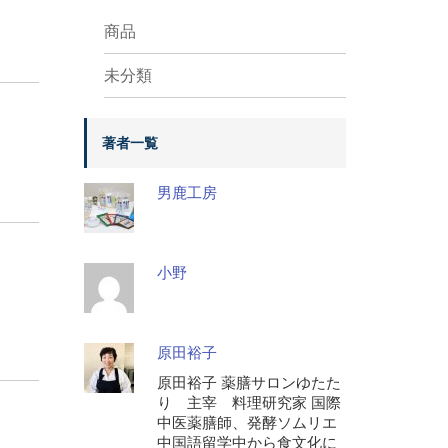
商品
未分類
著者一覧
男鹿工房
小野
原田裕子
原田裕子 薬膳サロンゆたた
り 主宰 料理研究家 国際
中医薬膳師、発酵ソムリエ
中国語留学中から食文化に