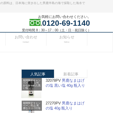
塩の原料は、日本海に突き出した男鹿半島の海で採取した海水で
お気軽にお問い合わせください。
0120-69-1140
受付時間 8：30～17：00（土・日・祝日除く）
お問い合わせ
お知らせ
Contact
Notice
人気記事
新着記事
32078PV
男鹿なまはげ
期間限定キャン
ペーン商品
竹
の塩 黒い塩 40g 瓶入り
から生まれた黒
い塩
27270PV
男鹿なまはげ
期間限定キャン
ペーン商品
男
の塩 40g 瓶入り
鹿なまはげの塩