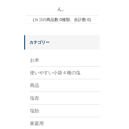
ん。
(カゴの商品数:0種類、合計数:0)
カテゴリー
お米
使いやすい小袋４種の塩
商品
塩壺
塩飴
家庭用