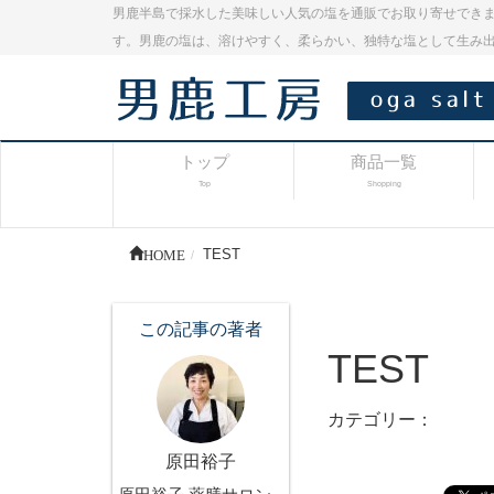
男鹿半島で採水した美味しい人気の塩を通販でお取り寄せできま
す。男鹿の塩は、溶けやすく、柔らかい、独特な塩として生み
トップ
商品一覧
Top
Shopping
HOME
TEST
この記事の著者
TEST
カテゴリー：
原田裕子