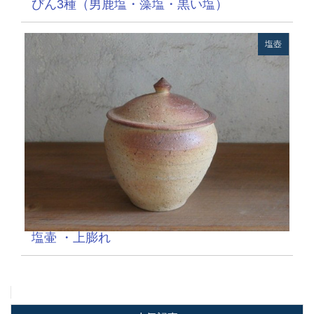
びん3種（男鹿塩・藻塩・黒い塩）
塩壺
塩壷 ・上膨れ