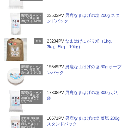
23503PV
男鹿なまはげの塩 200g スタ
期間限定キャン
ペーン商品
男
ンドパック
鹿なまはげの塩
23234PV
なまはげにがり米（1kg、
お米
3kg、5kg、10kg）
19549PV
男鹿なまはげの塩 80g オープ
期間限定キャン
ペーン商品
男
ンパック
鹿なまはげの塩
17308PV
男鹿なまはげの塩 300g ポリ
期間限定キャン
ペーン商品
業
袋
務用
男鹿なま
はげの塩
16571PV
男鹿なまはげの塩 藻塩 200g
家庭用
期間限
定キャンペーン
スタンドパック
商品
男鹿なま
はげの藻塩