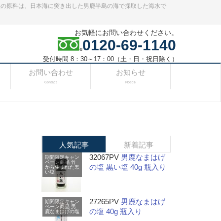
塩の原料は、日本海に突き出した男鹿半島の海で採取した海水で
お気軽にお問い合わせください。
0120-69-1140
受付時間 8：30～17：00（土・日・祝日除く）
お問い合わせ
お知らせ
Contact
Notice
人気記事
新着記事
32067PV
男鹿なまはげ
期間限定キャン
ペーン商品
竹
の塩 黒い塩 40g 瓶入り
から生まれた黒
い塩
27265PV
男鹿なまはげ
期間限定キャン
ペーン商品
男
の塩 40g 瓶入り
鹿なまはげの塩