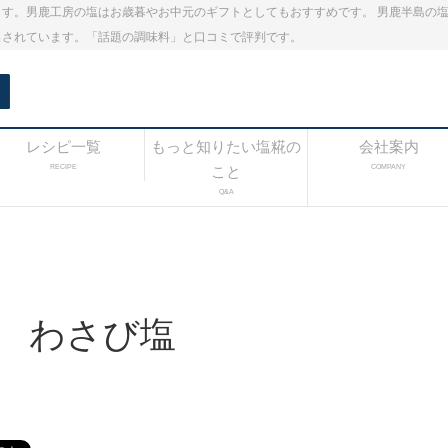
す。男鹿工房の塩はお歳暮やお中元のギフトとしてもおすすめです。 男鹿半島の
出されています。「話題の調味料」と口コミで評判です。
レシピ一覧
もっと知りたい塩糀の
会社案内
RECIPE
こと
COMPANY
Q&A
 わさび塩