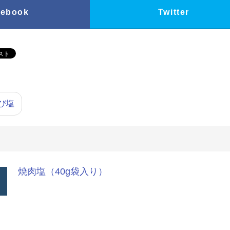
cebook
Twitter
び塩
焼肉塩（40g袋入り）