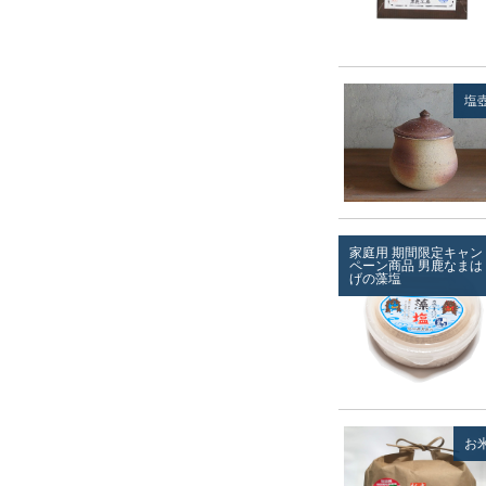
塩
家庭用
期間限定キャン
ペーン商品
男鹿なまは
げの藻塩
お