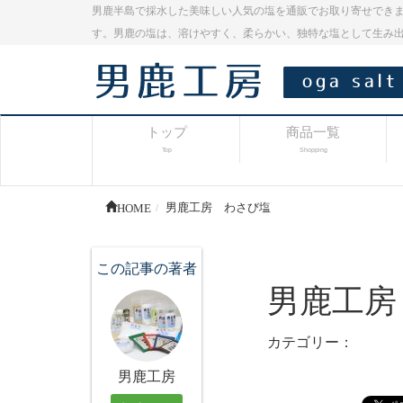
男鹿半島で採水した美味しい人気の塩を通販でお取り寄せできま
す。男鹿の塩は、溶けやすく、柔らかい、独特な塩として生み
トップ
商品一覧
Top
Shopping
HOME
男鹿工房 わさび塩
この記事の著者
男鹿工房
カテゴリー：
男鹿工房