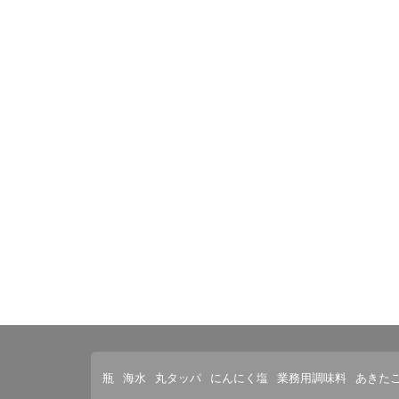
瓶
海水
丸タッパ
にんにく塩
業務用調味料
あきた