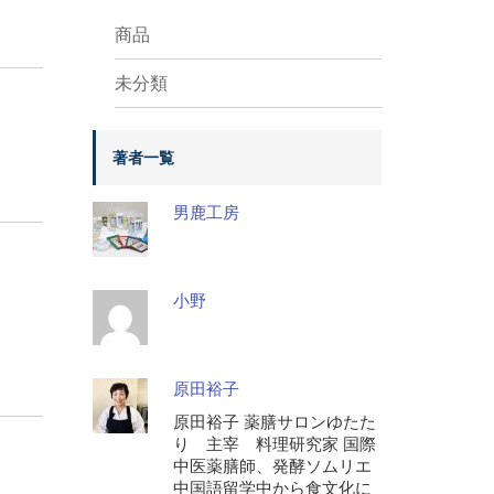
商品
未分類
著者一覧
男鹿工房
小野
原田裕子
原田裕子 薬膳サロンゆたた
り 主宰 料理研究家 国際
中医薬膳師、発酵ソムリエ
中国語留学中から食文化に