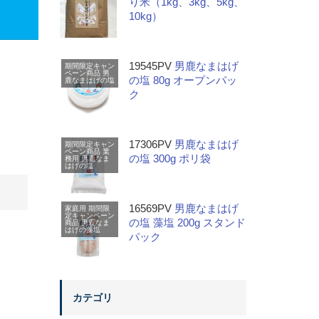
り米（1kg、3kg、5kg、
10kg）
19545PV
男鹿なまはげ
期間限定キャン
ペーン商品
男
の塩 80g オープンパッ
鹿なまはげの塩
ク
17306PV
男鹿なまはげ
期間限定キャン
ペーン商品
業
の塩 300g ポリ袋
務用
男鹿なま
はげの塩
16569PV
男鹿なまはげ
家庭用
期間限
定キャンペーン
の塩 藻塩 200g スタンド
商品
男鹿なま
はげの藻塩
パック
カテゴリ