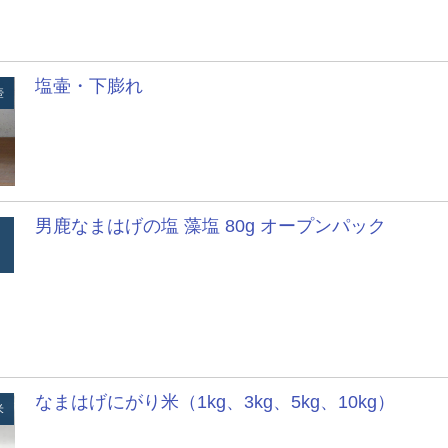
塩壷・下膨れ
壺
男鹿なまはげの塩 藻塩 80g オープンパック
なまはげにがり米（1kg、3kg、5kg、10kg）
米