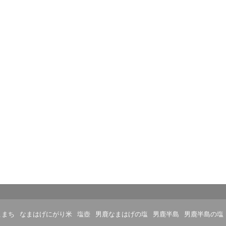
こまち
なまはげにがり米
塩壺
男鹿なまはげの塩
男鹿半島
男鹿半島の塩