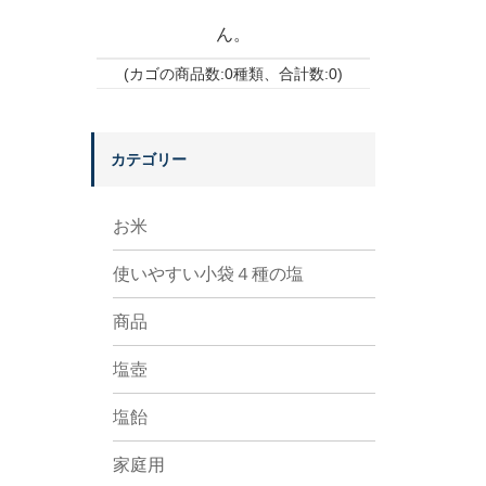
ん。
(カゴの商品数:0種類、合計数:0)
カテゴリー
お米
使いやすい小袋４種の塩
商品
塩壺
塩飴
家庭用