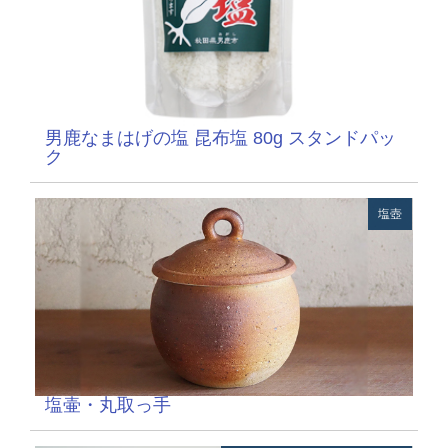
男鹿なまはげの塩 昆布塩 80g スタンドパッ
ク
塩壺
塩壷・丸取っ手