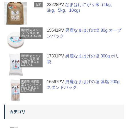
23228PV
なまはげにがり米（1kg、
お米
3kg、5kg、10kg）
19541PV
男鹿なまはげの塩 80g オープ
期間限定キャン
ペーン商品
男
ンパック
鹿なまはげの塩
17301PV
男鹿なまはげの塩 300g ポリ
期間限定キャン
ペーン商品
業
袋
務用
男鹿なま
はげの塩
16567PV
男鹿なまはげの塩 藻塩 200g
家庭用
期間限
定キャンペーン
スタンドパック
商品
男鹿なま
はげの藻塩
カテゴリ