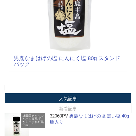
男鹿なまはげの塩 にんにく塩 80g スタンド
パック
人気記事
新着記事
32060PV
男鹿なまはげの塩 黒い塩 40g
期間限定キャン
ペーン商品
竹
瓶入り
から生まれた黒
い塩