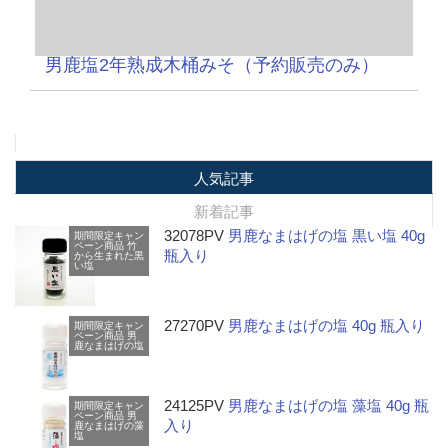
男鹿塩2年熟成木桶みそ（予約販売のみ）
人気記事
新着記事
32078PV
男鹿なまはげの塩 黒い塩 40g
期間限定キャン
ペーン商品
竹
瓶入り
から生まれた黒
い塩
27270PV
男鹿なまはげの塩 40g 瓶入り
期間限定キャン
ペーン商品
男
鹿なまはげの塩
24125PV
男鹿なまはげの塩 藻塩 40g 瓶
期間限定キャン
ペーン商品
男
入り
鹿なまはげの藻
塩