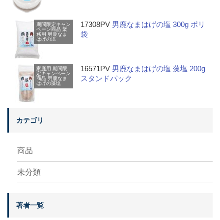
17308PV
男鹿なまはげの塩 300g ポリ
期間限定キャン
ペーン商品
業
袋
務用
男鹿なま
はげの塩
16571PV
男鹿なまはげの塩 藻塩 200g
家庭用
期間限
定キャンペーン
スタンドパック
商品
男鹿なま
はげの藻塩
カテゴリ
商品
未分類
著者一覧