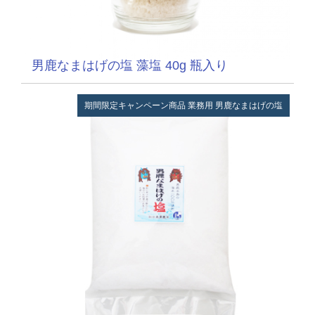
男鹿なまはげの塩 藻塩 40g 瓶入り
期間限定キャンペーン商品
業務用
男鹿なまはげの塩