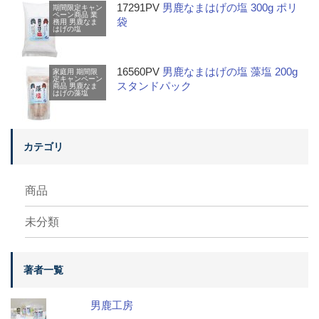
17291PV
男鹿なまはげの塩 300g ポリ
期間限定キャン
ペーン商品
業
袋
務用
男鹿なま
はげの塩
16560PV
男鹿なまはげの塩 藻塩 200g
家庭用
期間限
定キャンペーン
スタンドパック
商品
男鹿なま
はげの藻塩
カテゴリ
商品
未分類
著者一覧
男鹿工房