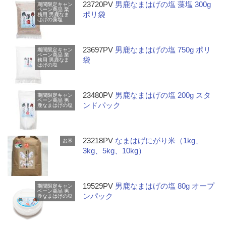
23720PV
男鹿なまはげの塩 藻塩 300g
期間限定キャン
ペーン商品
業
ポリ袋
務用
男鹿なま
はげの藻塩
23697PV
男鹿なまはげの塩 750g ポリ
期間限定キャン
ペーン商品
業
袋
務用
男鹿なま
はげの塩
23480PV
男鹿なまはげの塩 200g スタ
期間限定キャン
ペーン商品
男
ンドパック
鹿なまはげの塩
23218PV
なまはげにがり米（1kg、
お米
3kg、5kg、10kg）
19529PV
男鹿なまはげの塩 80g オープ
期間限定キャン
ペーン商品
男
ンパック
鹿なまはげの塩