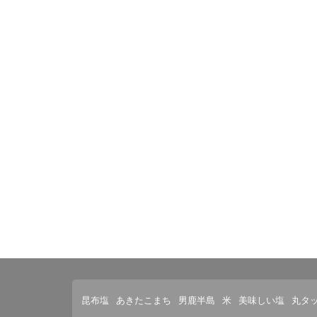
昆布塩
あきたこまち
男鹿半島
米
美味しい塩
丸タ