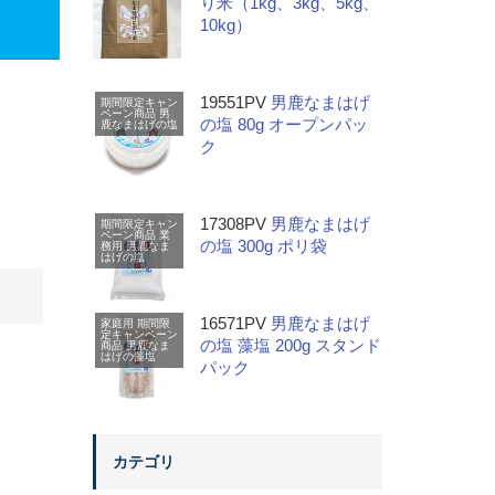
り米（1kg、3kg、5kg、
10kg）
19551PV
男鹿なまはげ
期間限定キャン
ペーン商品
男
の塩 80g オープンパッ
鹿なまはげの塩
ク
17308PV
男鹿なまはげ
期間限定キャン
ペーン商品
業
の塩 300g ポリ袋
務用
男鹿なま
はげの塩
16571PV
男鹿なまはげ
家庭用
期間限
定キャンペーン
の塩 藻塩 200g スタンド
商品
男鹿なま
はげの藻塩
パック
カテゴリ