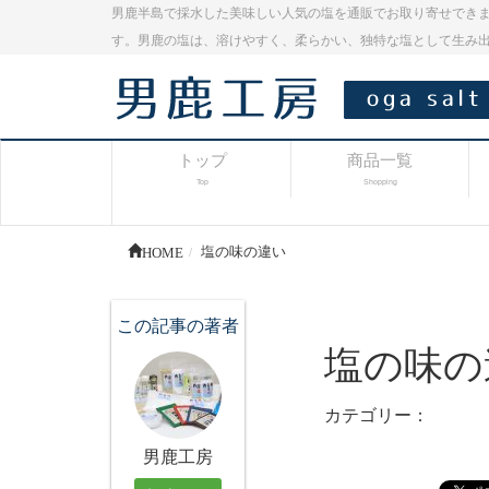
男鹿半島で採水した美味しい人気の塩を通販でお取り寄せできま
す。男鹿の塩は、溶けやすく、柔らかい、独特な塩として生み
トップ
商品一覧
Top
Shopping
HOME
塩の味の違い
この記事の著者
塩の味の
カテゴリー：
男鹿工房