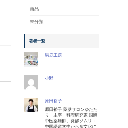
商品
未分類
著者一覧
男鹿工房
小野
原田裕子
原田裕子 薬膳サロンゆたた
り 主宰 料理研究家 国際
中医薬膳師、発酵ソムリエ
中国語留学中から食文化に