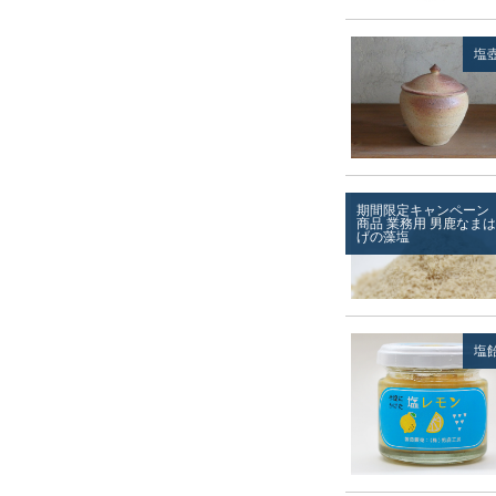
塩
期間限定キャンペーン
商品
業務用
男鹿なまは
げの藻塩
塩