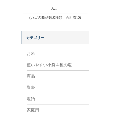
ん。
(カゴの商品数:0種類、合計数:0)
カテゴリー
お米
使いやすい小袋４種の塩
商品
塩壺
塩飴
家庭用