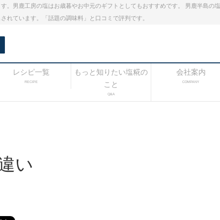
す。男鹿工房の塩はお歳暮やお中元のギフトとしてもおすすめです。 男鹿半島の
出されています。「話題の調味料」と口コミで評判です。
レシピ一覧
もっと知りたい塩糀の
会社案内
RECIPE
こと
COMPANY
Q&A
違い