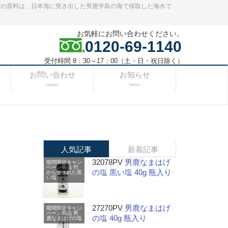
塩の原料は、日本海に突き出した男鹿半島の海で採取した海水で
お気軽にお問い合わせください。
0120-69-1140
受付時間 8：30～17：00（土・日・祝日除く）
お問い合わせ
お知らせ
Contact
Notice
人気記事
新着記事
32078PV
男鹿なまはげ
期間限定キャン
ペーン商品
竹
の塩 黒い塩 40g 瓶入り
から生まれた黒
い塩
27270PV
男鹿なまはげ
期間限定キャン
ペーン商品
男
の塩 40g 瓶入り
鹿なまはげの塩