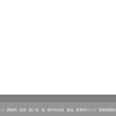
ッパ
調味料
塩壺
黒い塩
塩
熱中症対策
藻塩
業務用サイズ
業務用調味