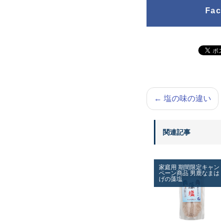
Fa
←
塩の味の違い
関連記事
家庭用
期間限定キャン
ペーン商品
男鹿なまは
げの藻塩