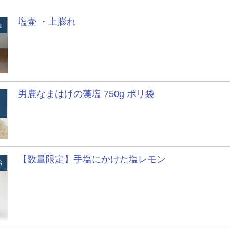
塩壷 ・上膨れ
壺
男鹿なまはげの藻塩 750g ポリ袋
【数量限定】手塩にかけた塩レモン
飴