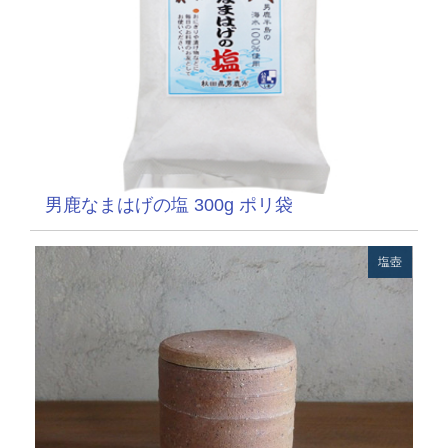
男鹿なまはげの塩 300g ポリ袋
塩壺