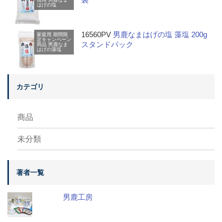
はげの塩
16560PV
男鹿なまはげの塩 藻塩 200g
家庭用
期間限
定キャンペーン
スタンドパック
商品
男鹿なま
はげの藻塩
カテゴリ
商品
未分類
著者一覧
男鹿工房