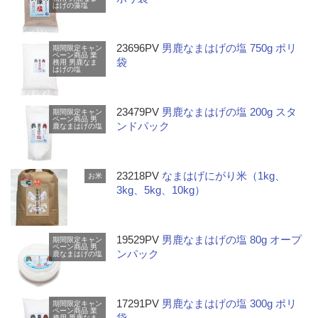
はげの藻塩
23696PV
男鹿なまはげの塩 750g ポリ
期間限定キャン
ペーン商品
業
袋
務用
男鹿なま
はげの塩
23479PV
男鹿なまはげの塩 200g スタ
期間限定キャン
ペーン商品
男
ンドパック
鹿なまはげの塩
23218PV
なまはげにがり米（1kg、
お米
3kg、5kg、10kg）
19529PV
男鹿なまはげの塩 80g オープ
期間限定キャン
ペーン商品
男
ンパック
鹿なまはげの塩
17291PV
男鹿なまはげの塩 300g ポリ
期間限定キャン
ペーン商品
業
袋
務用
男鹿なま