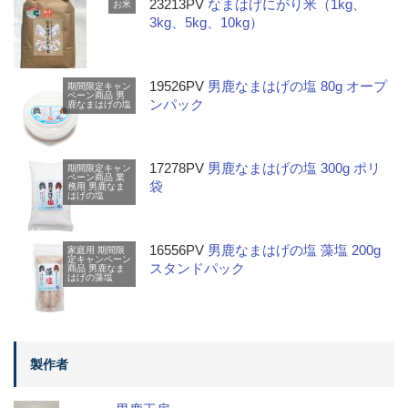
23213PV
なまはげにがり米（1kg、
お米
3kg、5kg、10kg）
19526PV
男鹿なまはげの塩 80g オープ
期間限定キャン
ペーン商品
男
ンパック
鹿なまはげの塩
17278PV
男鹿なまはげの塩 300g ポリ
期間限定キャン
ペーン商品
業
袋
務用
男鹿なま
はげの塩
16556PV
男鹿なまはげの塩 藻塩 200g
家庭用
期間限
定キャンペーン
スタンドパック
商品
男鹿なま
はげの藻塩
製作者