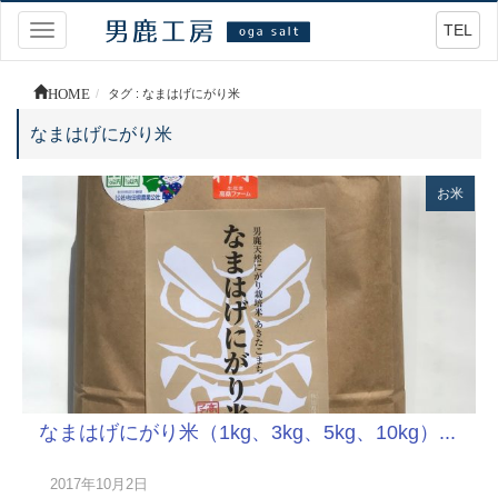
TEL
Toggle
navigation
HOME
タグ : なまはげにがり米
なまはげにがり米
お米
なまはげにがり米（1kg、3kg、5kg、10kg）...
2017年10月2日