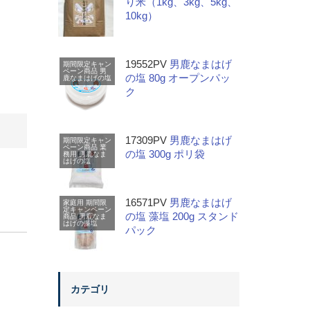
り米（1kg、3kg、5kg、
10kg）
19552PV
男鹿なまはげ
期間限定キャン
ペーン商品
男
の塩 80g オープンパッ
鹿なまはげの塩
ク
17309PV
男鹿なまはげ
期間限定キャン
ペーン商品
業
の塩 300g ポリ袋
務用
男鹿なま
はげの塩
16571PV
男鹿なまはげ
家庭用
期間限
定キャンペーン
の塩 藻塩 200g スタンド
商品
男鹿なま
はげの藻塩
パック
カテゴリ