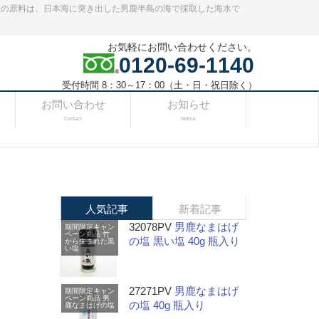
塩の原料は、日本海に突き出した男鹿半島の海で採取した海水で
お気軽にお問い合わせください。
0120-69-1140
受付時間 8：30～17：00（土・日・祝日除く）
お問い合わせ
お知らせ
Contact
Notice
人気記事
新着記事
32078PV
男鹿なまはげ
期間限定キャン
ペーン商品
竹
の塩 黒い塩 40g 瓶入り
から生まれた黒
い塩
27271PV
男鹿なまはげ
期間限定キャン
ペーン商品
男
の塩 40g 瓶入り
鹿なまはげの塩