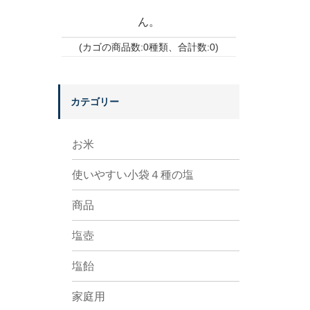
ん。
(カゴの商品数:0種類、合計数:0)
カテゴリー
お米
使いやすい小袋４種の塩
商品
塩壺
塩飴
家庭用