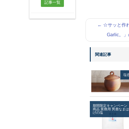
記事一覧
←
☆サッと作
Garlic
関連記事
塩
期間限定キャンペーン
商品
業務用
男鹿なまは
げの塩