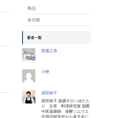
商品
未分類
著者一覧
男鹿工房
小野
原田裕子
原田裕子 薬膳サロンゆたた
り 主宰 料理研究家 国際
中医薬膳師、発酵ソムリエ
中国語留学中から食文化に