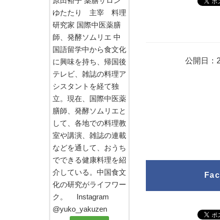
原田裕子 薬膳サロン
ゆたたり 主宰 料理
研究家 国際中医薬膳
師、発酵ソムリエ 中
国語留学中から食文化
公開日：2
に興味を持ち、帰国後
テレビ、雑誌の料理ア
シスタントを経て独
立。現在、国際中医薬
膳師、発酵ソムリエと
して、各地での料理教
室や講演、雑誌の連載
などを通して、おうち
でできる健康料理を紹
介している。中国食文
Fa
化の研究がライフワー
ク。 Instagram
@yuko_yakuzen