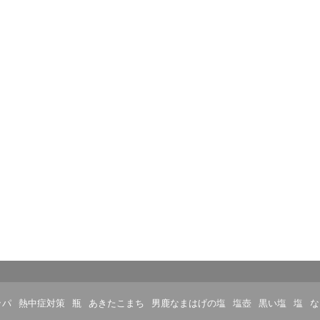
ッパ
熱中症対策
瓶
あきたこまち
男鹿なまはげの塩
塩壺
黒い塩
塩
な