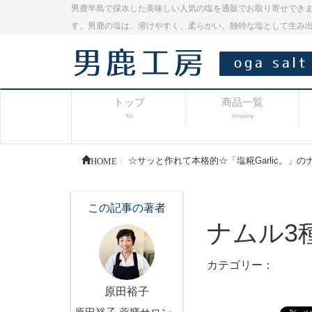
男鹿半島で採水した美味しい人気の塩を通販でお取り寄せできま
す。男鹿の塩は、溶けやすく、柔らかい、独特な塩として生み
トップ
商品一覧
Top
Shopping
HOME
☆サッと作れて本格的☆「塩糀Garlic。」の
この記事の著者
ナムル3種
カテゴリー：
原田裕子