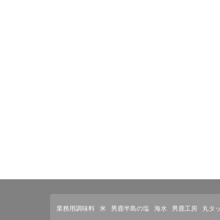
業務用調味料
米
男鹿半島の塩
海水
男鹿工房
丸タ