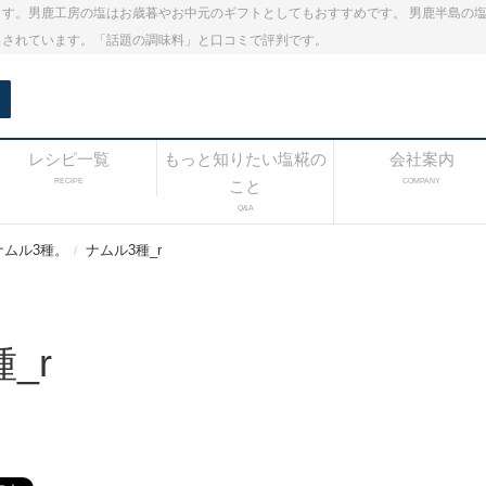
す。男鹿工房の塩はお歳暮やお中元のギフトとしてもおすすめです。 男鹿半島の
出されています。「話題の調味料」と口コミで評判です。
レシピ一覧
もっと知りたい塩糀の
会社案内
RECIPE
こと
COMPANY
Q&A
ナムル3種。
ナムル3種_r
_r