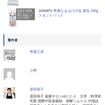
16564PV
男鹿なまはげの塩 藻塩 200g
家庭用
期間限
定キャンペーン
スタンドパック
商品
男鹿なま
はげの藻塩
製作者
男鹿工房
小野
原田裕子
原田裕子 薬膳サロンゆたたり 主宰 料理研
究家 国際中医薬膳師、発酵ソムリエ 中国語