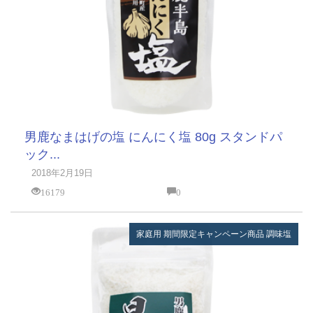
男鹿なまはげの塩 にんにく塩 80g スタンドパ
ック...
2018年2月19日
16179
0
家庭用
期間限定キャンペーン商品
調味塩