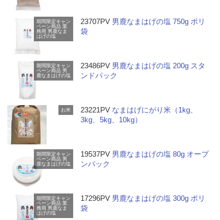
23707PV
男鹿なまはげの塩 750g ポリ
期間限定キャン
ペーン商品
業
袋
務用
男鹿なま
はげの塩
23486PV
男鹿なまはげの塩 200g スタ
期間限定キャン
ペーン商品
男
ンドパック
鹿なまはげの塩
23221PV
なまはげにがり米（1kg、
お米
3kg、5kg、10kg）
19537PV
男鹿なまはげの塩 80g オープ
期間限定キャン
ペーン商品
男
ンパック
鹿なまはげの塩
17296PV
男鹿なまはげの塩 300g ポリ
期間限定キャン
ペーン商品
業
袋
務用
男鹿なま
はげの塩