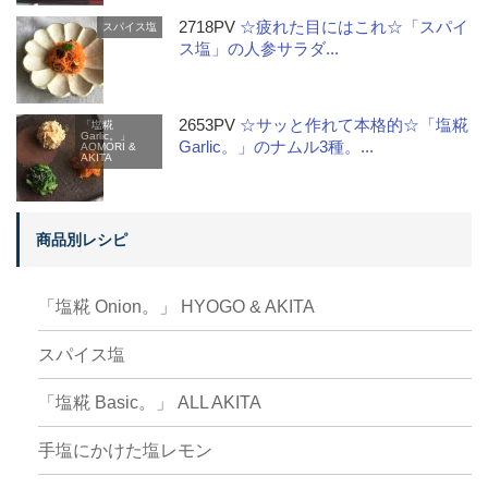
2718PV
☆疲れた目にはこれ☆「スパイ
スパイス塩
ス塩」の人参サラダ...
2653PV
☆サッと作れて本格的☆「塩糀
「塩糀
Garlic。」
Garlic。」のナムル3種。...
AOMORI &
AKITA
商品別レシピ
「塩糀 Onion。」 HYOGO & AKITA
スパイス塩
「塩糀 Basic。」 ALL AKITA
手塩にかけた塩レモン