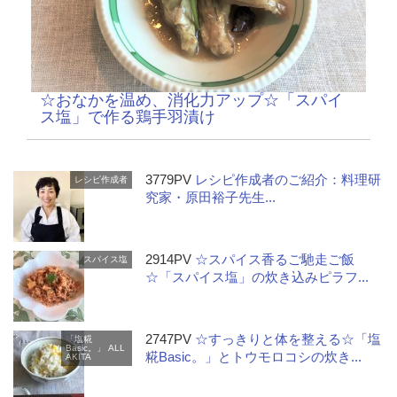
☆おなかを温め、消化力アップ☆「スパイ
ス塩」で作る鶏手羽漬け
3779PV
レシピ作成者のご紹介：料理研
レシピ作成者
究家・原田裕子先生...
2914PV
☆スパイス香るご馳走ご飯
スパイス塩
☆「スパイス塩」の炊き込みピラフ...
2747PV
☆すっきりと体を整える☆「塩
「塩糀
Basic。」 ALL
糀Basic。」とトウモロコシの炊き...
AKITA